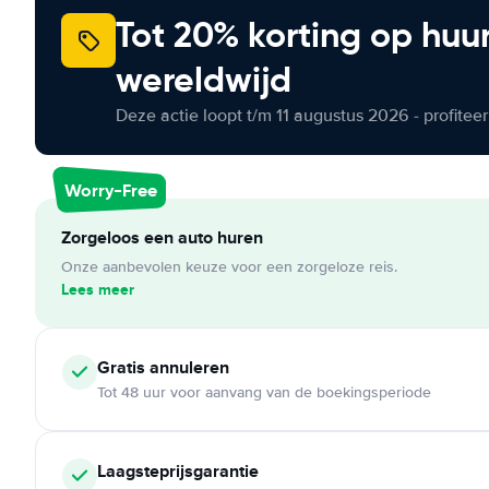
Tot 20% korting op huu
wereldwijd
Deze actie loopt t/m 11 augustus 2026 - profite
Worry-Free
Zorgeloos een auto huren
Onze aanbevolen keuze voor een zorgeloze reis.
Lees meer
Gratis annuleren
Tot 48 uur voor aanvang van de boekingsperiode
Laagsteprijsgarantie