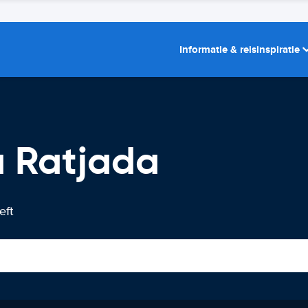
Informatie & reisinspiratie
a Ratjada
eft