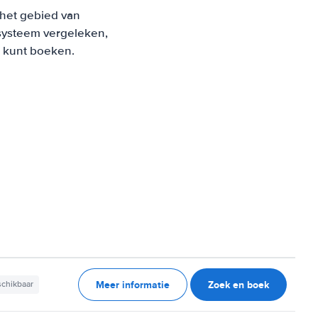
 het gebied van
systeem vergeleken,
s kunt boeken.
Meer informatie
Zoek en boek
schikbaar