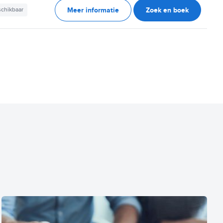
Meer informatie
Zoek en boek
schikbaar