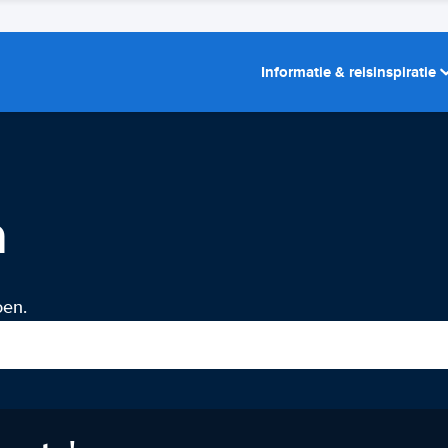
Informatie & reisinspiratie
n
oen.