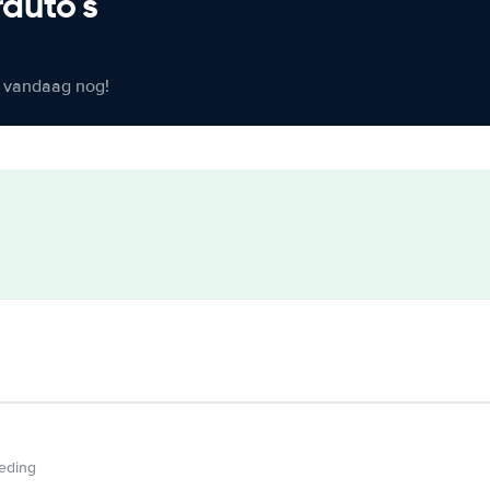
rauto's
er vandaag nog!
ieding