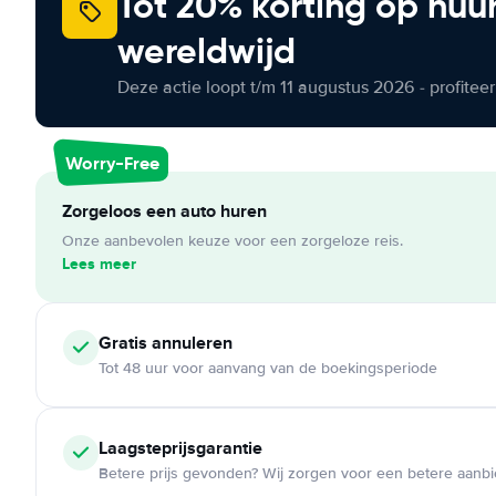
Tot 20% korting op huu
wereldwijd
Deze actie loopt t/m 11 augustus 2026 - profite
Worry-Free
Zorgeloos een auto huren
Onze aanbevolen keuze voor een zorgeloze reis.
Lees meer
Gratis annuleren
Tot 48 uur voor aanvang van de boekingsperiode
Laagsteprijsgarantie
Betere prijs gevonden? Wij zorgen voor een betere aanb