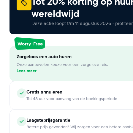
Tot 20% korting op huu
wereldwijd
Deze actie loopt t/m 11 augustus 2026 - profite
Worry-Free
Zorgeloos een auto huren
Onze aanbevolen keuze voor een zorgeloze reis.
Lees meer
Gratis annuleren
Tot 48 uur voor aanvang van de boekingsperiode
Laagsteprijsgarantie
Betere prijs gevonden? Wij zorgen voor een betere aanb