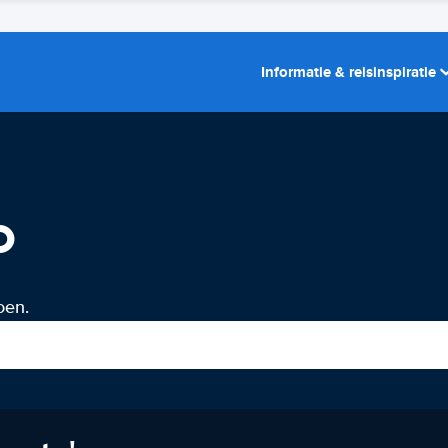
Informatie & reisinspiratie
o
oen.