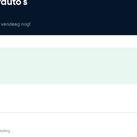
rauto's
er vandaag nog!
ieding