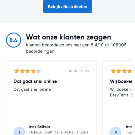
Bekijk alle artikelen
Wat onze klanten zeggen
8.4
Klanten beoordelen ons met een 8.4/10 uit 108006
beoordelingen
06-08-2026
Dat gaat snel online
Wij boeken 
Dat gaat snel online
Wij boeken al
EasyTerra. S
Inez Brilhuis
Anto
I
Goldcar South Tenerife Reina Sofia
A
TopCa