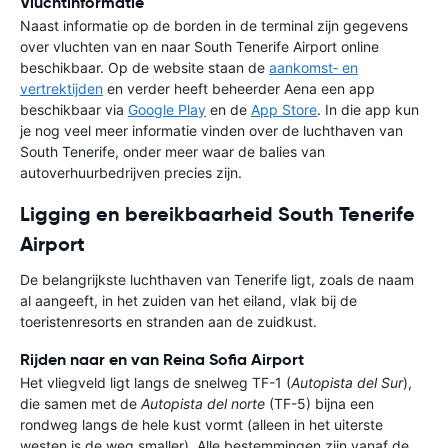
Vluchtinformatie
Naast informatie op de borden in de terminal zijn gegevens
over vluchten van en naar South Tenerife Airport online
beschikbaar. Op de website staan de
aankomst‑ en
vertrektijden
en verder heeft beheerder Aena een app
beschikbaar via
Google Play
en de
App Store
. In die app kun
je nog veel meer informatie vinden over de luchthaven van
South Tenerife, onder meer waar de balies van
autoverhuurbedrijven precies zijn.
Ligging en bereikbaarheid South Tenerife
Airport
De belangrijkste luchthaven van Tenerife ligt, zoals de naam
al aangeeft, in het zuiden van het eiland, vlak bij de
toeristenresorts en stranden aan de zuidkust.
Rijden naar en van Reina Sofia Airport
Het vliegveld ligt langs de snelweg TF-1 (
Autopista del Sur
),
die samen met de
Autopista del norte
(TF-5) bijna een
rondweg langs de hele kust vormt (alleen in het uiterste
westen is de weg smaller). Alle bestemmingen zijn vanaf de