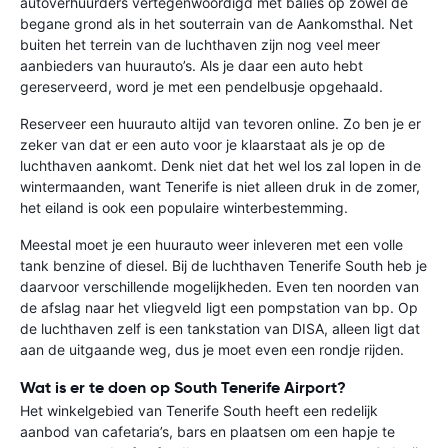
autoverhuurders vertegenwoordigd met balies op zowel de
begane grond als in het souterrain van de Aankomsthal. Net
buiten het terrein van de luchthaven zijn nog veel meer
aanbieders van huurauto’s. Als je daar een auto hebt
gereserveerd, word je met een pendelbusje opgehaald.
Reserveer een huurauto altijd van tevoren online. Zo ben je er
zeker van dat er een auto voor je klaarstaat als je op de
luchthaven aankomt. Denk niet dat het wel los zal lopen in de
wintermaanden, want Tenerife is niet alleen druk in de zomer,
het eiland is ook een populaire winterbestemming.
Meestal moet je een huurauto weer inleveren met een volle
tank benzine of diesel. Bij de luchthaven Tenerife South heb je
daarvoor verschillende mogelijkheden. Even ten noorden van
de afslag naar het vliegveld ligt een pompstation van bp. Op
de luchthaven zelf is een tankstation van DISA, alleen ligt dat
aan de uitgaande weg, dus je moet even een rondje rijden.
Wat is er te doen op South Tenerife Airport?
Het winkelgebied van Tenerife South heeft een redelijk
aanbod van cafetaria’s, bars en plaatsen om een hapje te