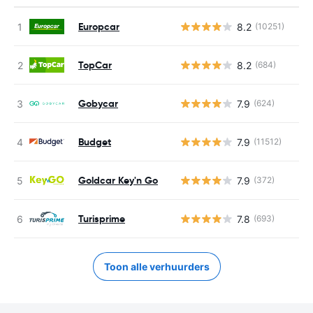
Europcar
8.2
(10251)
TopCar
8.2
(684)
Gobycar
7.9
(624)
Budget
7.9
(11512)
Goldcar Key'n Go
7.9
(372)
Turisprime
7.8
(693)
Toon alle verhuurders