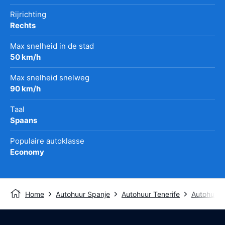
Rijrichting
Rechts
Max snelheid in de stad
50 km/h
Max snelheid snelweg
90 km/h
Taal
Spaans
Populaire autoklasse
Economy
Home
Autohuur Spanje
Autohuur Tenerife
Autohuur 