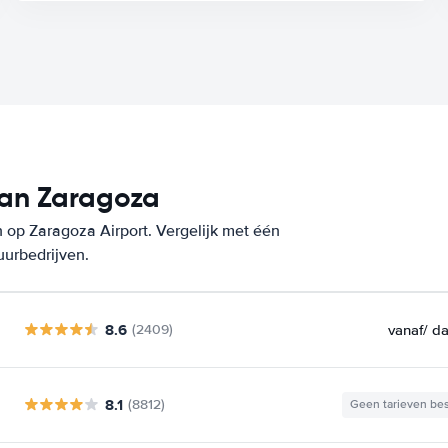
van Zaragoza
 op Zaragoza Airport. Vergelijk met één
uurbedrijven.
8.6
vanaf
/ d
(2409)
8.1
(8812)
Geen tarieven be