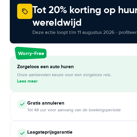
Tot 20% korting op huu
wereldwijd
Deze actie loopt t/m 11 augustus 2026 - profite
Worry-Free
Zorgeloos een auto huren
Onze aanbevolen keuze voor een zorgeloze reis.
Lees meer
Gratis annuleren
Tot 48 uur voor aanvang van de boekingsperiode
Laagsteprijsgarantie