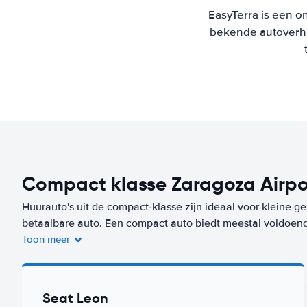
EasyTerra is een on
bekende autoverhu
Compact klasse Zaragoza Airpo
Huurauto's uit de compact-klasse zijn ideaal voor kleine g
betaalbare auto. Een compact auto biedt meestal voldoen
Toon meer
Kiezen voor een 4-deurs uitvoering kan handig zijn, denk 
van kinderzitjes. Een auto uit deze klasse huur je op dez
Zorgeloos op reis? Kies dan voor ons Worry-Free label. De
Seat Leon
Free label huur je vanaf
/dag bij Enterprise.