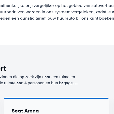
afhankelijke prijsvergelijker op het gebied van autoverhuu
urbedrijven worden in ons systeem vergeleken, zodat je al
tegen een gunstig tarief jouw huurauto bij ons kunt boeken
rt
ezinnen die op zoek zijn naar een ruime en
de ruimte aan 4 personen en hun bagage.
aan eenvoudig in en uitstappen of het plaatsen
e bestemming (Zaragoza Airport) vanaf
per dag.
 goedkoopste auto uit deze klasse met Worry-
Seat Arona