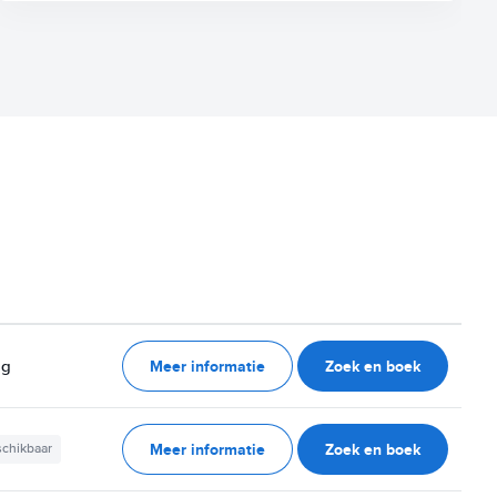
Meer informatie
Zoek en boek
ag
Meer informatie
Zoek en boek
schikbaar