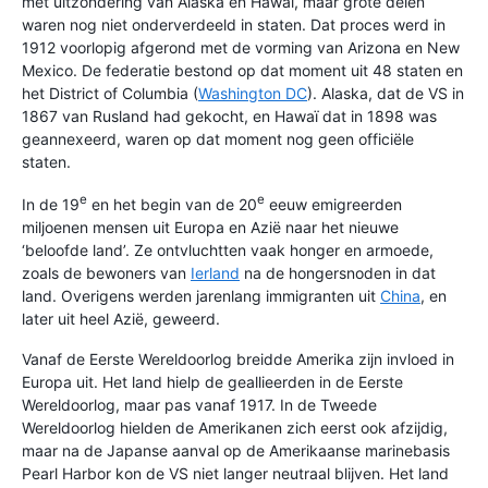
met uitzondering van Alaska en Hawaï, maar grote delen
waren nog niet onderverdeeld in staten. Dat proces werd in
1912 voorlopig afgerond met de vorming van Arizona en New
Mexico. De federatie bestond op dat moment uit 48 staten en
het District of Columbia (
Washington DC
). Alaska, dat de VS in
1867 van Rusland had gekocht, en Hawaï dat in 1898 was
geannexeerd, waren op dat moment nog geen officiële
staten.
e
e
In de 19
en het begin van de 20
eeuw emigreerden
miljoenen mensen uit Europa en Azië naar het nieuwe
‘beloofde land’. Ze ontvluchtten vaak honger en armoede,
zoals de bewoners van
Ierland
na de hongersnoden in dat
land. Overigens werden jarenlang immigranten uit
China
, en
later uit heel Azië, geweerd.
Vanaf de Eerste Wereldoorlog breidde Amerika zijn invloed in
Europa uit. Het land hielp de geallieerden in de Eerste
Wereldoorlog, maar pas vanaf 1917. In de Tweede
Wereldoorlog hielden de Amerikanen zich eerst ook afzijdig,
maar na de Japanse aanval op de Amerikaanse marinebasis
Pearl Harbor kon de VS niet langer neutraal blijven. Het land