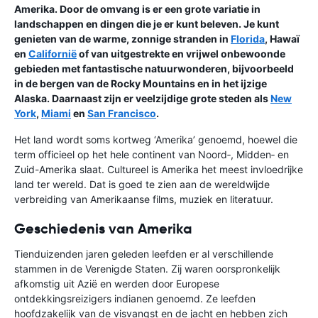
Amerika. Door de omvang is er een grote variatie in
landschappen en dingen die je er kunt beleven. Je kunt
genieten van de warme, zonnige stranden in
Florida
, Hawaï
en
Californië
of van uitgestrekte en vrijwel onbewoonde
gebieden met fantastische natuurwonderen, bijvoorbeeld
in de bergen van de Rocky Mountains en in het ijzige
Alaska. Daarnaast zijn er veelzijdige grote steden als
New
York
,
Miami
en
San Francisco
.
Het land wordt soms kortweg ‘Amerika’ genoemd, hoewel die
term officieel op het hele continent van Noord‑, Midden‑ en
Zuid-Amerika slaat. Cultureel is Amerika het meest invloedrijke
land ter wereld. Dat is goed te zien aan de wereldwijde
verbreiding van Amerikaanse films, muziek en literatuur.
Geschiedenis van Amerika
Tienduizenden jaren geleden leefden er al verschillende
stammen in de Verenigde Staten. Zij waren oorspronkelijk
afkomstig uit Azië en werden door Europese
ontdekkingsreizigers indianen genoemd. Ze leefden
hoofdzakelijk van de visvangst en de jacht en hebben zich