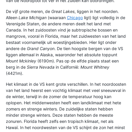
van de Noordpool tot ver in het zuiden kan doordringen.
De vijf grote meren, de
Great Lakes
, liggen in het noorden.
Alleen
Lake Michigan
(waaraan
Chicago
ligt) ligt volledig in de
Verenigde Staten, de andere meren deelt het land met
Canada. In het zuidoosten vind je subtropische bossen en
mangrove, vooral in Florida, maar het zuidwesten van het land
bestaat voornamelijk uit woestijngebieden. Hier ligt onder
andere de
Grand Canyon
. De tien hoogste bergen van de VS
liggen allemaal in Alaska, waaronder het absolute toppunt
Mount Mckinley
(6190m). Pas op de elfde plaats staat een
berg in de
Sierra Nevada
in Californië:
Mount Whitney
(4421m).
Het klimaat in de VS kent grote verschillen. In het noordoosten
van het land heerst een vochtig klimaat met veel sneeuwval in
de winter, terwijl in de zomer de temperatuur hoog kan
oplopen. Het middenwesten heeft een landklimaat met hete
zomers en strenge winters. De zuidelijke staten hebben
minder strenge winters. Deze staten hebben de meeste
zonuren. Florida heeft zelfs een tropisch klimaat, net als
Hawaï. In het noordwesten van de VS schijnt de zon het minst