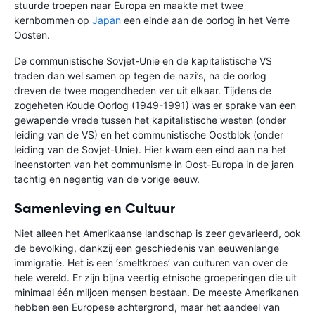
stuurde troepen naar Europa en maakte met twee
kernbommen op
Japan
een einde aan de oorlog in het Verre
Oosten.
De communistische Sovjet-Unie en de kapitalistische VS
traden dan wel samen op tegen de nazi’s, na de oorlog
dreven de twee mogendheden ver uit elkaar. Tijdens de
zogeheten Koude Oorlog (1949-1991) was er sprake van een
gewapende vrede tussen het kapitalistische westen (onder
leiding van de VS) en het communistische Oostblok (onder
leiding van de Sovjet-Unie). Hier kwam een eind aan na het
ineenstorten van het communisme in Oost-Europa in de jaren
tachtig en negentig van de vorige eeuw.
Samenleving en Cultuur
Niet alleen het Amerikaanse landschap is zeer gevarieerd, ook
de bevolking, dankzij een geschiedenis van eeuwenlange
immigratie. Het is een ‘smeltkroes’ van culturen van over de
hele wereld. Er zijn bijna veertig etnische groeperingen die uit
minimaal één miljoen mensen bestaan. De meeste Amerikanen
hebben een Europese achtergrond, maar het aandeel van