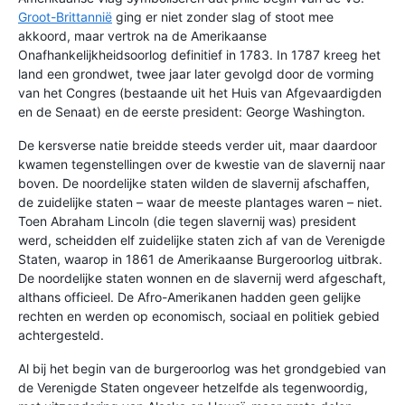
Groot-Brittannië
ging er niet zonder slag of stoot mee
akkoord, maar vertrok na de Amerikaanse
Onafhankelijkheidsoorlog definitief in 1783. In 1787 kreeg het
land een grondwet, twee jaar later gevolgd door de vorming
van het Congres (bestaande uit het Huis van Afgevaardigden
en de Senaat) en de eerste president: George Washington.
De kersverse natie breidde steeds verder uit, maar daardoor
kwamen tegenstellingen over de kwestie van de slavernij naar
boven. De noordelijke staten wilden de slavernij afschaffen,
de zuidelijke staten – waar de meeste plantages waren – niet.
Toen Abraham Lincoln (die tegen slavernij was) president
werd, scheidden elf zuidelijke staten zich af van de Verenigde
Staten, waarop in 1861 de Amerikaanse Burgeroorlog uitbrak.
De noordelijke staten wonnen en de slavernij werd afgeschaft,
althans officieel. De Afro-Amerikanen hadden geen gelijke
rechten en werden op economisch, sociaal en politiek gebied
achtergesteld.
Al bij het begin van de burgeroorlog was het grondgebied van
de Verenigde Staten ongeveer hetzelfde als tegenwoordig,