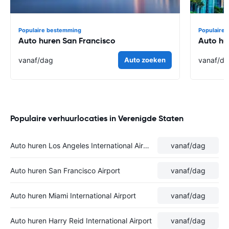
Populaire bestemming
Populaire
Auto huren San Francisco
Auto hu
vanaf
/dag
Auto zoeken
vanaf
/d
Populaire verhuurlocaties in Verenigde Staten
Auto huren Los Angeles International Airport
vanaf
/dag
Auto huren San Francisco Airport
vanaf
/dag
Auto huren Miami International Airport
vanaf
/dag
Auto huren Harry Reid International Airport
vanaf
/dag