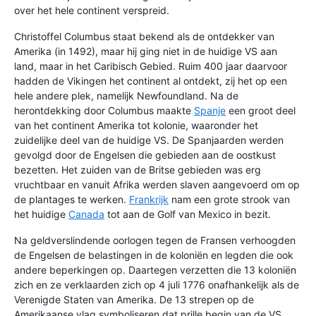
over het hele continent verspreid.
Christoffel Columbus staat bekend als de ontdekker van
Amerika (in 1492), maar hij ging niet in de huidige VS aan
land, maar in het Caribisch Gebied. Ruim 400 jaar daarvoor
hadden de Vikingen het continent al ontdekt, zij het op een
hele andere plek, namelijk Newfoundland. Na de
herontdekking door Columbus maakte
Spanje
een groot deel
van het continent Amerika tot kolonie, waaronder het
zuidelijke deel van de huidige VS. De Spanjaarden werden
gevolgd door de Engelsen die gebieden aan de oostkust
bezetten. Het zuiden van de Britse gebieden was erg
vruchtbaar en vanuit Afrika werden slaven aangevoerd om op
de plantages te werken.
Frankrijk
nam een grote strook van
het huidige
Canada
tot aan de Golf van Mexico in bezit.
Na geldverslindende oorlogen tegen de Fransen verhoogden
de Engelsen de belastingen in de koloniën en legden die ook
andere beperkingen op. Daartegen verzetten die 13 koloniën
zich en ze verklaarden zich op 4 juli 1776 onafhankelijk als de
Verenigde Staten van Amerika. De 13 strepen op de
Amerikaanse vlag symboliseren dat prille begin van de VS.