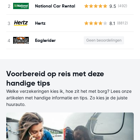
National Car Rental
9.5
(492)
G
Hertz
8.1
(8812)
G
Eaglerider
Geen beoordelingen
G
Voorbereid op reis met deze
handige tips
Welke verzekeringen kies ik, hoe zit het met borg? Lees onze
artikelen met handige informatie en tips. Zo kies je de juiste
huurauto.