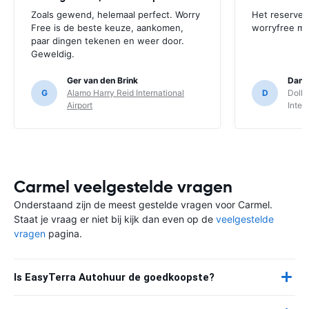
Zoals gewend, helemaal perfect. Worry
Het reserver
Free is de beste keuze, aankomen,
worryfree mo
paar dingen tekenen en weer door.
Geweldig.
Ger van den Brink
Danie
G
Alamo Harry Reid International
D
Dolla
Airport
Inter
Carmel veelgestelde vragen
Onderstaand zijn de meest gestelde vragen voor Carmel.
Staat je vraag er niet bij kijk dan even op de
veelgestelde
vragen
pagina.
Is EasyTerra Autohuur de goedkoopste?