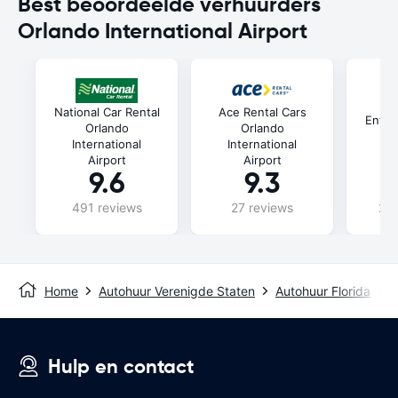
Best beoordeelde verhuurders
Orlando International Airport
National Car Rental
Ace Rental Cars
Enter
Orlando
Orlando
In
International
International
Airport
Airport
9.6
9.3
491 reviews
27 reviews
240
Home
Autohuur Verenigde Staten
Autohuur Florida
A
Hulp en contact