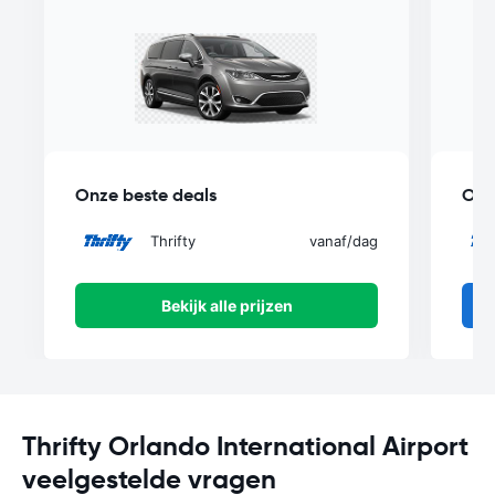
Onze beste deals
Onz
Thrifty
vanaf
/dag
Bekijk alle prijzen
Thrifty Orlando International Airport
veelgestelde vragen