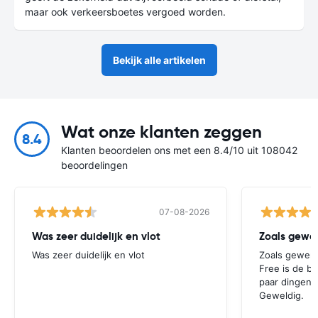
maar ook verkeersboetes vergoed worden.
Bekijk alle artikelen
Wat onze klanten zeggen
8.4
Klanten beoordelen ons met een 8.4/10 uit 108042
beoordelingen
07-08-2026
Was zeer duidelijk en vlot
Was zeer duidelijk en vlot
Zoals gewend
Free is de b
paar dingen 
Geweldig.