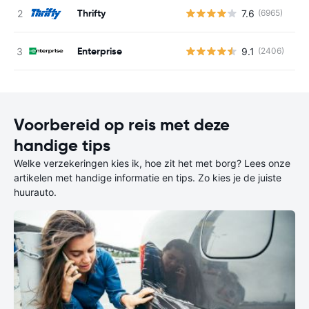
Thrifty
7.6
(6965)
G
Enterprise
9.1
(2406)
G
Voorbereid op reis met deze
handige tips
Welke verzekeringen kies ik, hoe zit het met borg? Lees onze
artikelen met handige informatie en tips. Zo kies je de juiste
huurauto.