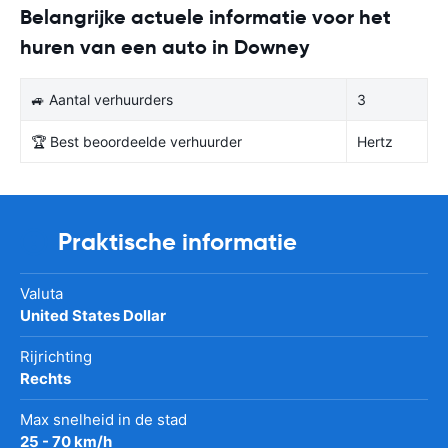
Belangrijke actuele informatie voor het
huren van een auto in Downey
🚙 Aantal verhuurders
3
🏆 Best beoordeelde verhuurder
Hertz
Praktische informatie
Valuta
United States Dollar
Rijrichting
Rechts
Max snelheid in de stad
25 - 70 km/h