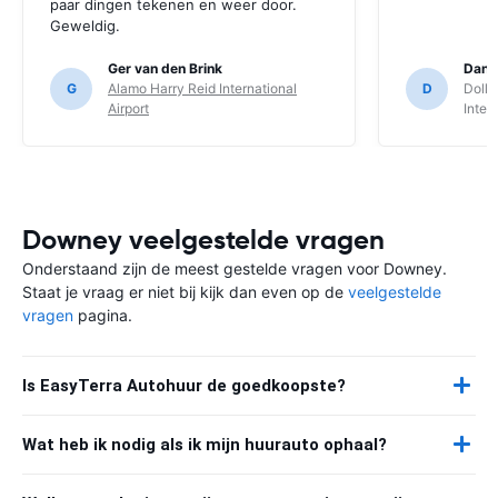
paar dingen tekenen en weer door.
Geweldig.
Ger van den Brink
Danie
G
Alamo Harry Reid International
D
Dolla
Airport
Inter
Downey veelgestelde vragen
Onderstaand zijn de meest gestelde vragen voor Downey.
Staat je vraag er niet bij kijk dan even op de
veelgestelde
vragen
pagina.
Is EasyTerra Autohuur de goedkoopste?
Wat heb ik nodig als ik mijn huurauto ophaal?