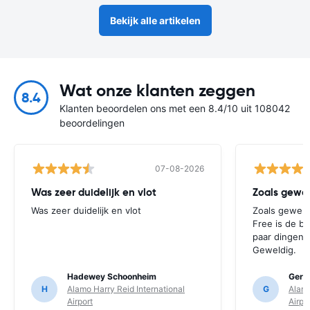
Bekijk alle artikelen
Wat onze klanten zeggen
8.4
Klanten beoordelen ons met een 8.4/10 uit 108042
beoordelingen
07-08-2026
Was zeer duidelijk en vlot
Was zeer duidelijk en vlot
Zoals gewend
Free is de b
paar dingen 
Geweldig.
Hadewey Schoonheim
Ger v
H
Alamo Harry Reid International
G
Alamo
Airport
Airpo