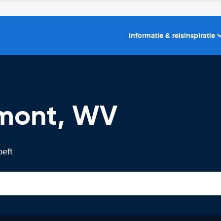
Informatie & reisinspiratie
rmont, WV
oeft