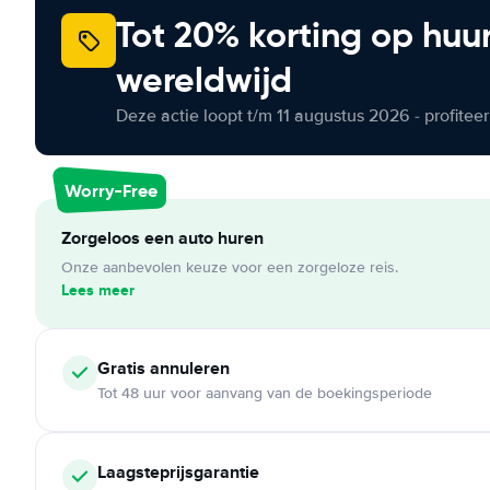
Tot 20% korting op huu
wereldwijd
Deze actie loopt t/m 11 augustus 2026 - profite
Worry-Free
Zorgeloos een auto huren
Onze aanbevolen keuze voor een zorgeloze reis.
Lees meer
Gratis annuleren
Tot 48 uur voor aanvang van de boekingsperiode
Laagsteprijsgarantie