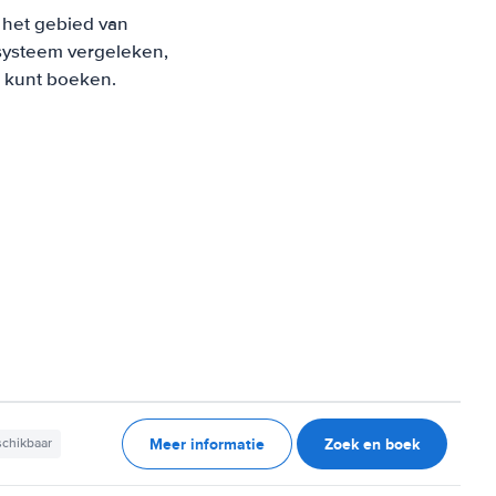
p het gebied van
systeem vergeleken,
s kunt boeken.
Meer informatie
Zoek en boek
schikbaar