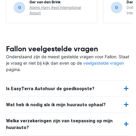
Ger van den Brink
Danie
G
Alamo Harry Reid International
D
Dolla
Airport
Inter
Fallon veelgestelde vragen
Onderstaand zijn de meest gestelde vragen voor Fallon. Staat
je vraag er niet bij kijk dan even op de
veelgestelde vragen
pagina.
Is EasyTerra Autohuur de goedkoopste?
Wat heb ik nodig als ik mijn huurauto ophaal?
Welke verzekeringen zijn van toepassing op mijn
huurauto?