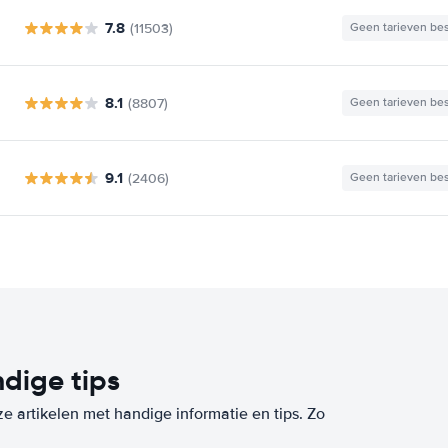
7.8
(11503)
Geen tarieven be
8.1
(8807)
Geen tarieven be
9.1
(2406)
Geen tarieven be
dige tips
ze artikelen met handige informatie en tips. Zo