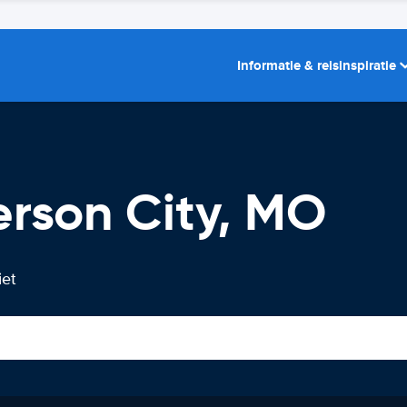
Informatie & reisinspiratie
erson City, MO
iet