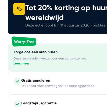
Tot 20% korting op huu
wereldwijd
Deze actie loopt t/m 11 augustus 2026 - profite
Worry-Free
Zorgeloos een auto huren
Onze aanbevolen keuze voor een zorgeloze reis.
Lees meer
Gratis annuleren
Tot 48 uur voor aanvang van de boekingsperiode
Laagsteprijsgarantie