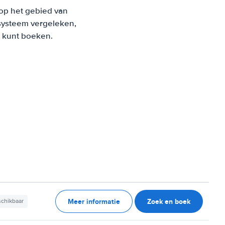
 op het gebied van
systeem vergeleken,
s kunt boeken.
Meer informatie
Zoek en boek
schikbaar