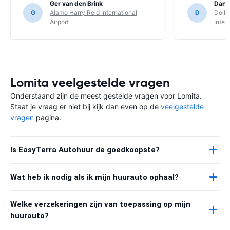
Ger van den Brink
Danie
G
Alamo Harry Reid International
D
Dolla
Airport
Inter
Lomita veelgestelde vragen
Onderstaand zijn de meest gestelde vragen voor Lomita.
Staat je vraag er niet bij kijk dan even op de
veelgestelde
vragen
pagina.
Is EasyTerra Autohuur de goedkoopste?
Wat heb ik nodig als ik mijn huurauto ophaal?
Welke verzekeringen zijn van toepassing op mijn
huurauto?