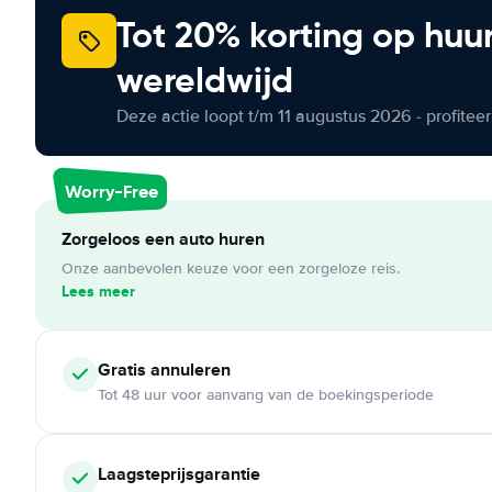
Tot 20% korting op huu
wereldwijd
Deze actie loopt t/m 11 augustus 2026 - profite
Worry-Free
Zorgeloos een auto huren
Onze aanbevolen keuze voor een zorgeloze reis.
Lees meer
Gratis annuleren
Tot 48 uur voor aanvang van de boekingsperiode
Laagsteprijsgarantie