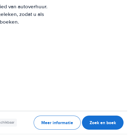
ied van autoverhuur.
leken, zodat u als
t boeken.
Meer informatie
Zoek en boek
schikbaar