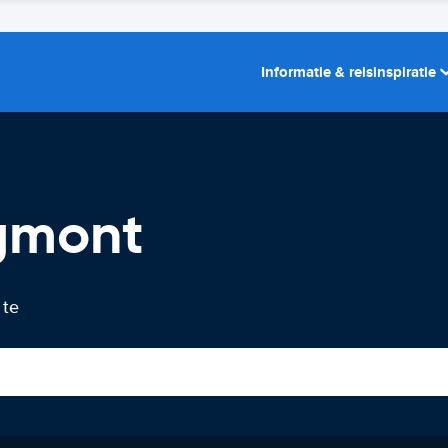
Informatie & reisinspiratie
gmont
 te