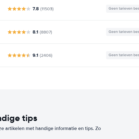
7.8
(11503)
Geen tarieven be
8.1
(8807)
Geen tarieven be
9.1
(2406)
Geen tarieven be
dige tips
ze artikelen met handige informatie en tips. Zo