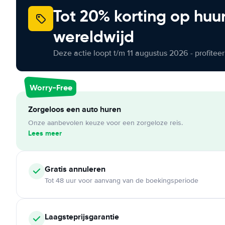
Tot 20% korting op huu
wereldwijd
Deze actie loopt t/m 11 augustus 2026 - profite
Worry-Free
Zorgeloos een auto huren
Onze aanbevolen keuze voor een zorgeloze reis.
Lees meer
Gratis annuleren
Tot 48 uur voor aanvang van de boekingsperiode
Laagsteprijsgarantie