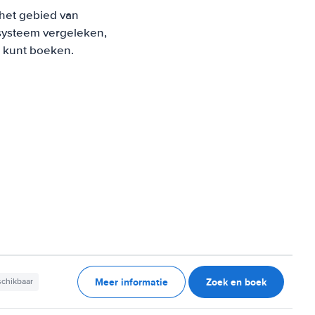
 het gebied van
systeem vergeleken,
s kunt boeken.
Meer informatie
Zoek en boek
schikbaar