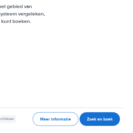
het gebied van
systeem vergeleken,
s kunt boeken.
Meer informatie
Zoek en boek
schikbaar