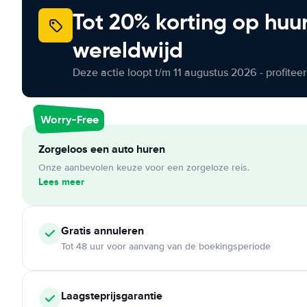
Tot 20% korting op huu
wereldwijd
Deze actie loopt t/m 11 augustus 2026 - profite
Worry-Free
Zorgeloos een auto huren
Onze aanbevolen keuze voor een zorgeloze reis.
Lees meer
Gratis annuleren
Tot 48 uur voor aanvang van de boekingsperiode
Laagsteprijsgarantie