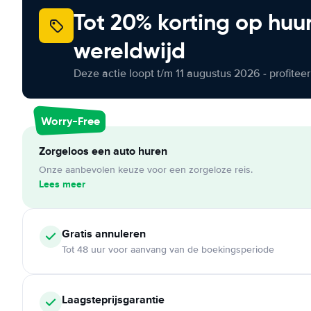
Tot 20% korting op huu
wereldwijd
Deze actie loopt t/m 11 augustus 2026 - profite
Worry-Free
Zorgeloos een auto huren
Onze aanbevolen keuze voor een zorgeloze reis.
Lees meer
Gratis annuleren
Tot 48 uur voor aanvang van de boekingsperiode
Laagsteprijsgarantie