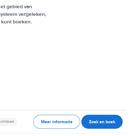
het gebied van
systeem vergeleken,
s kunt boeken.
Meer informatie
Zoek en boek
schikbaar