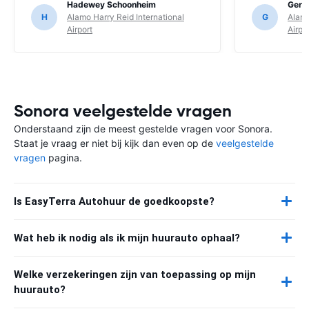
Hadewey Schoonheim
Ger v
H
Alamo Harry Reid International
G
Alamo
Airport
Airpo
Sonora veelgestelde vragen
Onderstaand zijn de meest gestelde vragen voor Sonora.
Staat je vraag er niet bij kijk dan even op de
veelgestelde
vragen
pagina.
Is EasyTerra Autohuur de goedkoopste?
Wat heb ik nodig als ik mijn huurauto ophaal?
Welke verzekeringen zijn van toepassing op mijn
huurauto?