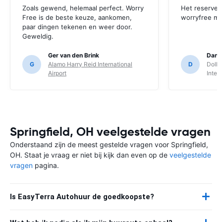
Zoals gewend, helemaal perfect. Worry
Het reserver
Free is de beste keuze, aankomen,
worryfree mo
paar dingen tekenen en weer door.
Geweldig.
Ger van den Brink
Danie
G
Alamo Harry Reid International
D
Dolla
Airport
Inter
Springfield, OH veelgestelde vragen
Onderstaand zijn de meest gestelde vragen voor Springfield,
OH. Staat je vraag er niet bij kijk dan even op de
veelgestelde
vragen
pagina.
Is EasyTerra Autohuur de goedkoopste?