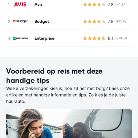
Avis
7.8
(7437)
G
Budget
7.8
(11512)
G
Enterprise
9.1
(2409)
G
Voorbereid op reis met deze
handige tips
Welke verzekeringen kies ik, hoe zit het met borg? Lees onze
artikelen met handige informatie en tips. Zo kies je de juiste
huurauto.