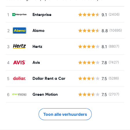
Enterprise
9.1
(2406)
G
Alamo
8.8
(10695)
G
Hertz
8.1
(8807)
G
Avis
7.8
(7427)
G
Dollar Rent a Car
7.5
(5286)
G
Green Motion
7.5
(2707)
G
Toon alle verhuurders