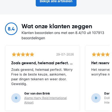
Bekijk alle artikelen
Wat onze klanten zeggen
8.4
Klanten beoordelen ons met een 8.4/10 uit 107913
beoordelingen
29-07-2026
Zoals gewend, helemaal perfect. Worry
Het reserv
Zoals gewend, helemaal perfect. Worry
Het reserver
Free is de beste keuze, aankomen,
worryfree mo
paar dingen tekenen en weer door.
Geweldig.
Ger van den Brink
Danie
G
Alamo Harry Reid International
D
Dolla
Airport
Inter