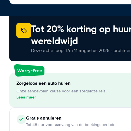
Tot 20% korting op huu
wereldwijd
Deze actie loopt t/m 11 augustus 2026 - profite
Worry-Free
Zorgeloos een auto huren
Onze aanbevolen keuze voor een zorgeloze reis.
Lees meer
Gratis annuleren
Tot 48 uur voor aanvang van de boekingsperiode