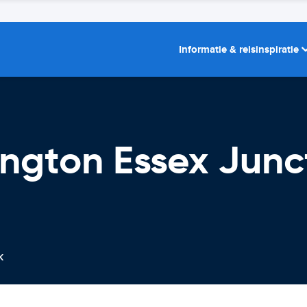
Informatie & reisinspiratie
ington Essex Jun
k