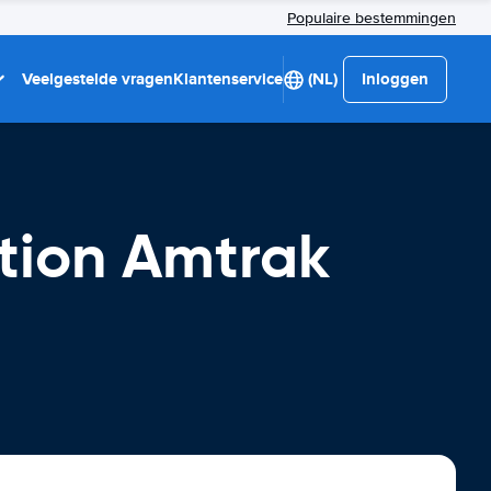
Populaire bestemmingen
Veelgestelde vragen
Klantenservice
(NL)
Inloggen
ction Amtrak