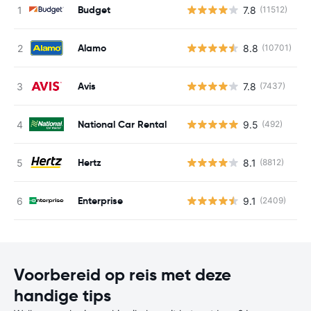
Budget
7.8
(11512)
G
Alamo
8.8
(10701)
G
Avis
7.8
(7437)
G
National Car Rental
9.5
(492)
G
Hertz
8.1
(8812)
G
Enterprise
9.1
(2409)
G
Voorbereid op reis met deze
handige tips