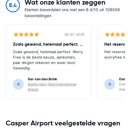
Wat onze klanten zeggen
8.4
Klanten beoordelen ons met een 8.4/10 uit 108006
beoordelingen
29-07-2026
Zoals gewend, helemaal perfect. Worry
Het reserv
Zoals gewend, helemaal perfect. Worry
Het reserver
Free is de beste keuze, aankomen,
worryfree mo
paar dingen tekenen en weer door.
Geweldig.
Ger van den Brink
Danie
G
Alamo Harry Reid International
D
Dolla
Airport
Inter
Casper Airport veelgestelde vragen