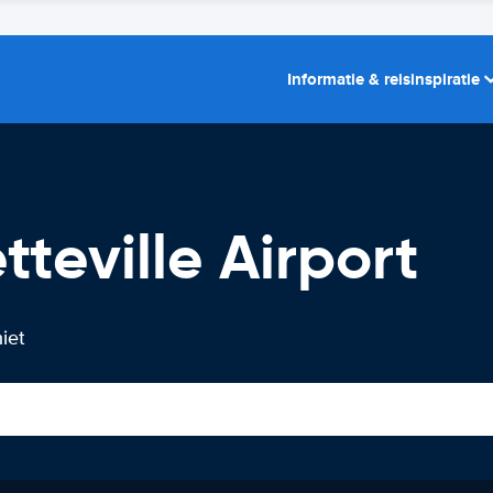
Informatie & reisinspiratie
teville Airport
niet