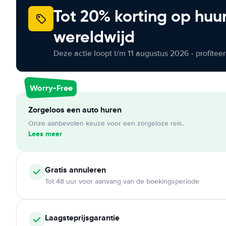
Tot 20% korting op huu
wereldwijd
Deze actie loopt t/m 11 augustus 2026 - profite
Worry-Free
Zorgeloos een auto huren
Onze aanbevolen keuze voor een zorgeloze reis.
Lees meer
Gratis annuleren
Tot 48 uur voor aanvang van de boekingsperiode
Laagsteprijsgarantie