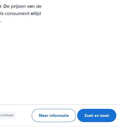
r. De prijzen van de
s consument altijd
.
Meer informatie
Zoek en boek
schikbaar