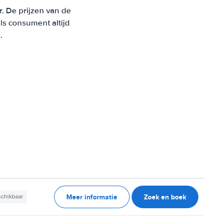
r. De prijzen van de
s consument altijd
.
Meer informatie
Zoek en boek
schikbaar