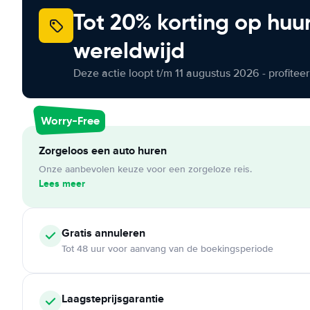
Tot 20% korting op huu
wereldwijd
Deze actie loopt t/m 11 augustus 2026 - profite
Worry-Free
Zorgeloos een auto huren
Onze aanbevolen keuze voor een zorgeloze reis.
Lees meer
Gratis annuleren
Tot 48 uur voor aanvang van de boekingsperiode
Laagsteprijsgarantie