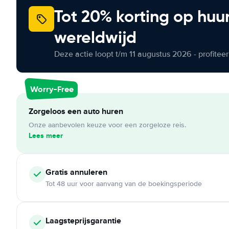
Tot 20% korting op huu
wereldwijd
Deze actie loopt t/m 11 augustus 2026 - profite
Worry-Free
Zorgeloos een auto huren
Onze aanbevolen keuze voor een zorgeloze reis.
Lees meer
Gratis annuleren
Tot 48 uur voor aanvang van de boekingsperiode
Laagsteprijsgarantie