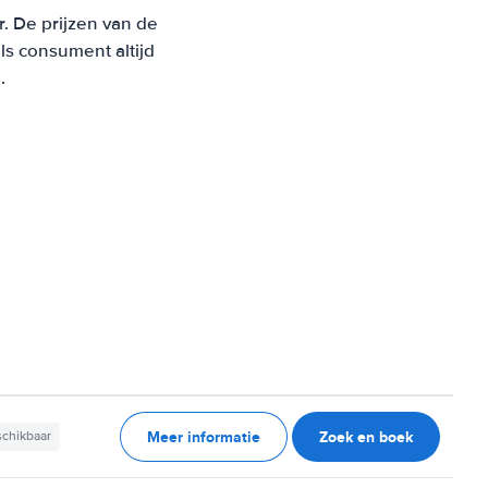
r. De prijzen van de
s consument altijd
.
Meer informatie
Zoek en boek
schikbaar