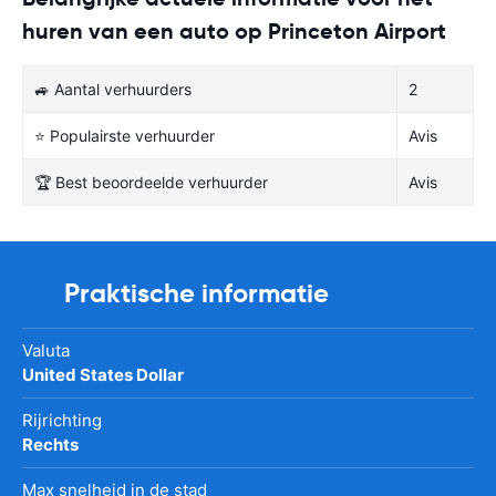
huren van een auto op Princeton Airport
🚙 Aantal verhuurders
2
⭐ Populairste verhuurder
Avis
🏆 Best beoordeelde verhuurder
Avis
Praktische informatie
Valuta
United States Dollar
Rijrichting
Rechts
Max snelheid in de stad