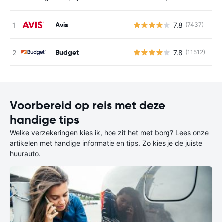
Avis
7.8
(7437)
G
Budget
7.8
(11512)
G
Voorbereid op reis met deze
handige tips
Welke verzekeringen kies ik, hoe zit het met borg? Lees onze
artikelen met handige informatie en tips. Zo kies je de juiste
huurauto.