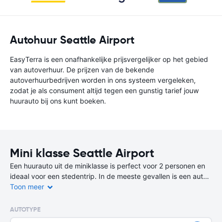
Autohuur Seattle Airport
EasyTerra is een onafhankelijke prijsvergelijker op het gebied
van autoverhuur. De prijzen van de bekende
autoverhuurbedrijven worden in ons systeem vergeleken,
zodat je als consument altijd tegen een gunstig tarief jouw
huurauto bij ons kunt boeken.
Mini klasse Seattle Airport
Een huurauto uit de miniklasse is perfect voor 2 personen en
ideaal voor een stedentrip. In de meeste gevallen is een auto
uit de miniklasse de goedkoopste en zuinigste keuze.
Toon meer
Er zijn op deze bestemming niet alleen 2-deurs huurauto’s
AUTOTYPE
beschikbaar, maar ook 4-deurs varianten Een auto uit deze