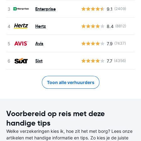
Enterprise
9.1
(2409)
Hertz
8.4
(8812)
Avis
7.9
(7437)
Sixt
7.7
(4356)
Toon alle verhuurders
Voorbereid op reis met deze
handige tips
Welke verzekeringen kies ik, hoe zit het met borg? Lees onze
artikelen met handige informatie en tips. Zo kies je de juiste