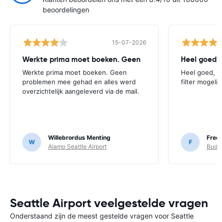
beoordelingen
15-07-2026
Werkte prima moet boeken. Geen
Werkte prima moet boeken. Geen
Heel goed, d
problemen mee gehad en alles werd
filter mogeli
overzichtelijk aangeleverd via de mail.
Willebrordus Menting
Fred 
W
F
Alamo Seattle Airport
Budge
Seattle Airport veelgestelde vragen
Onderstaand zijn de meest gestelde vragen voor Seattle