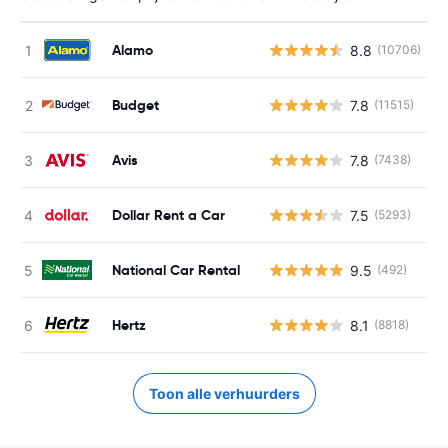
Alamo
8.8
(10706)
G
Budget
7.8
(11515)
G
Avis
7.8
(7438)
G
Dollar Rent a Car
7.5
(5293)
G
National Car Rental
9.5
(492)
G
Hertz
8.1
(8818)
G
Toon alle verhuurders