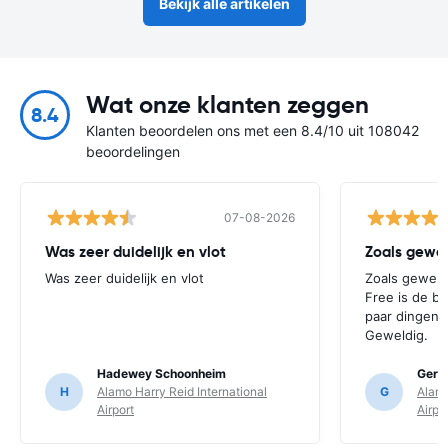
Bekijk alle artikelen
Wat onze klanten zeggen
8.4
Klanten beoordelen ons met een 8.4/10 uit 108042
beoordelingen
07-08-2026
Was zeer duidelijk en vlot
Was zeer duidelijk en vlot
Zoals gewend
Free is de b
paar dingen 
Geweldig.
Hadewey Schoonheim
Ger v
H
Alamo Harry Reid International
G
Alamo
Airport
Airpo