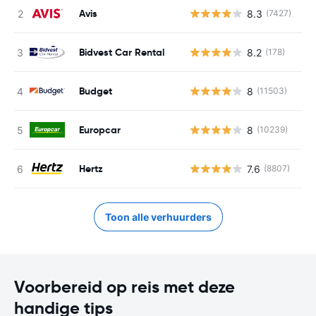
Avis
8.3
(7427)
G
Bidvest Car Rental
8.2
(178)
G
Budget
8
(11503)
G
Europcar
8
(10239)
G
Hertz
7.6
(8807)
G
Toon alle verhuurders
Voorbereid op reis met deze
handige tips