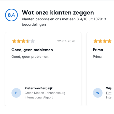
Wat onze klanten zeggen
8.4
Klanten beoordelen ons met een 8.4/10 uit 107913
beoordelingen
22-07-2026
Goed, geen problemen.
Prima
Goed, geen problemen.
Prima
Pieter van Bergeijk
Wijnt
P
Green Motion Johannesburg
W
First
International Airport
Inter