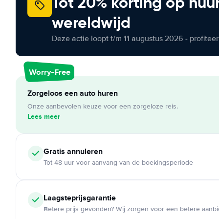
Tot 20% korting op huu
wereldwijd
Deze actie loopt t/m 11 augustus 2026 - profite
Worry-Free
Zorgeloos een auto huren
Onze aanbevolen keuze voor een zorgeloze reis.
Lees meer
Gratis annuleren
Tot 48 uur voor aanvang van de boekingsperiode
Laagsteprijsgarantie
Betere prijs gevonden? Wij zorgen voor een betere aanb