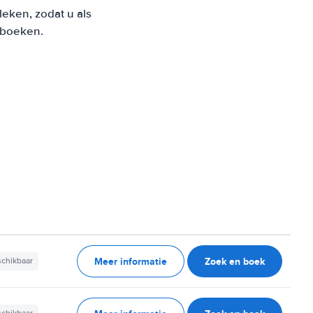
eken, zodat u als
t boeken.
Meer informatie
Zoek en boek
schikbaar