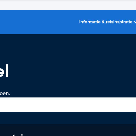
Informatie & reisinspiratie
el
doen.