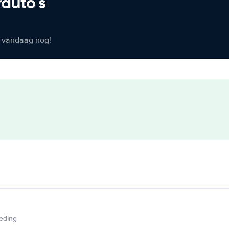
rauto's
er vandaag nog!
ieding