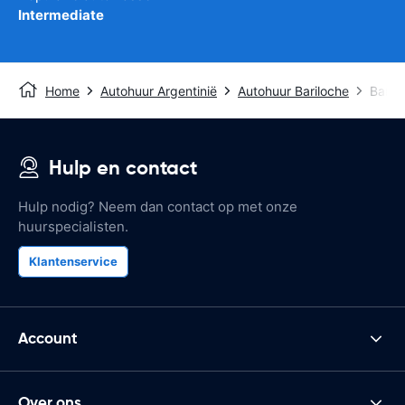
Intermediate
Home
Autohuur Argentinië
Autohuur Bariloche
Barilo
Hulp en contact
Hulp nodig? Neem dan contact op met onze
huurspecialisten.
Klantenservice
Account
Over ons