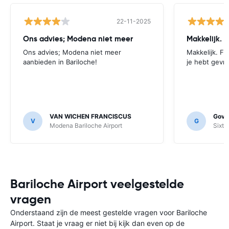
22-11-2025
Ons advies; Modena niet meer
Makkelijk. F
Ons advies; Modena niet meer
Makkelijk. Fij
aanbieden in Bariloche!
je hebt gevr
VAN WICHEN FRANCISCUS
Gover
V
G
Modena Bariloche Airport
Sixt S
Bariloche Airport veelgestelde
vragen
Onderstaand zijn de meest gestelde vragen voor Bariloche
Airport. Staat je vraag er niet bij kijk dan even op de