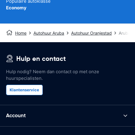
Populaire autoklasse
Economy
Home
Autohuur Aruba
Autohuur Oranjestad
Aruba In
Hulp en contact
Hulp nodig? Neem dan contact op met onze
huurspecialisten.
Klantenservice
Account