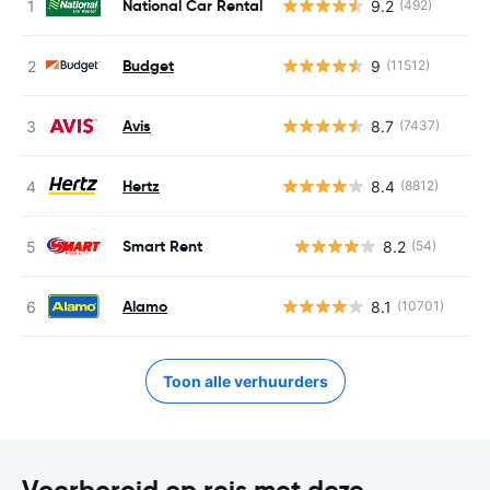
National Car Rental
9.2
(492)
Budget
9
(11512)
Avis
8.7
(7437)
Hertz
8.4
(8812)
Smart Rent
8.2
(54)
G
Alamo
8.1
(10701)
Toon alle verhuurders