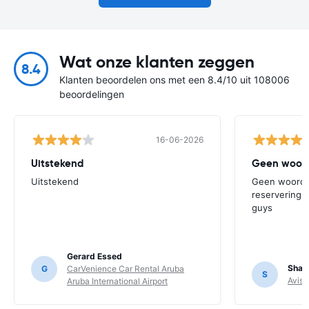
Wat onze klanten zeggen
8.4
Klanten beoordelen ons met een 8.4/10 uit 108006
beoordelingen
16-06-2026
Uitstekend
Geen woord
Uitstekend
Geen woorde
reservering 
guys
Gerard Essed
Sharl
G
CarVenience Car Rental Aruba
S
Avis 
Aruba International Airport