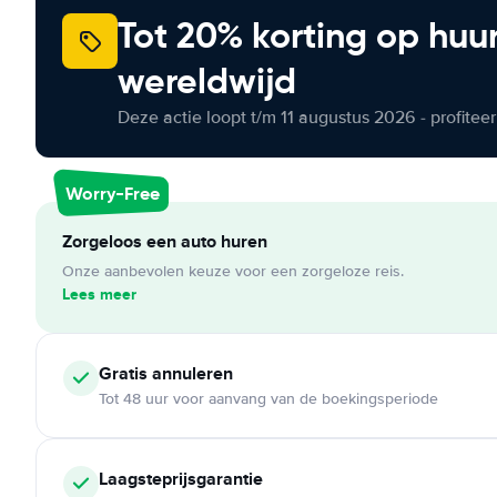
Tot 20% korting op huu
wereldwijd
Deze actie loopt t/m 11 augustus 2026 - profite
Worry-Free
Zorgeloos een auto huren
Onze aanbevolen keuze voor een zorgeloze reis.
Lees meer
Gratis annuleren
Tot 48 uur voor aanvang van de boekingsperiode
Laagsteprijsgarantie