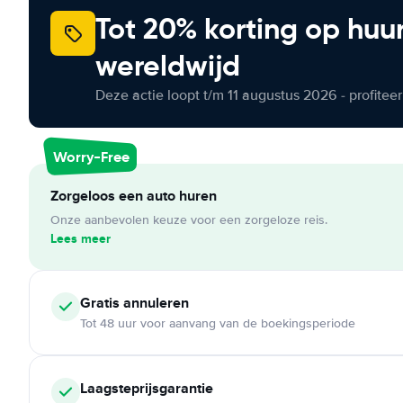
Tot 20% korting op huu
wereldwijd
Deze actie loopt t/m 11 augustus 2026 - profite
Worry-Free
Zorgeloos een auto huren
Onze aanbevolen keuze voor een zorgeloze reis.
Lees meer
Gratis annuleren
Tot 48 uur voor aanvang van de boekingsperiode
Laagsteprijsgarantie