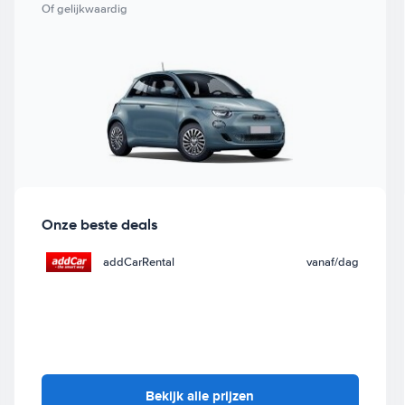
Of gelijkwaardig
Onze beste deals
addCarRental
vanaf
/dag
Bekijk alle prijzen