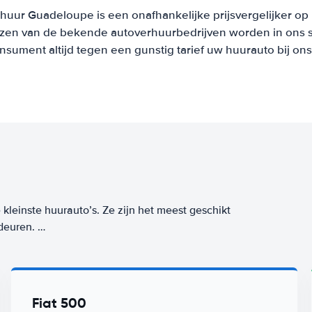
huur Guadeloupe is een onafhankelijke prijsvergelijker op
ijzen van de bekende autoverhuurbedrijven worden in ons 
onsument altijd tegen een gunstig tarief uw huurauto bij on
kleinste huurauto’s. Ze zijn het meest geschikt
 deuren.
t op de kleinste parkeerplekjes! Deze auto’s
in brandstof- of energieverbruik. Een auto uit
naf
per dag. Zorgeloos op reis? Kies dan voor
Fiat 500
 met Worry-Free label huur je vanaf
/dag bij