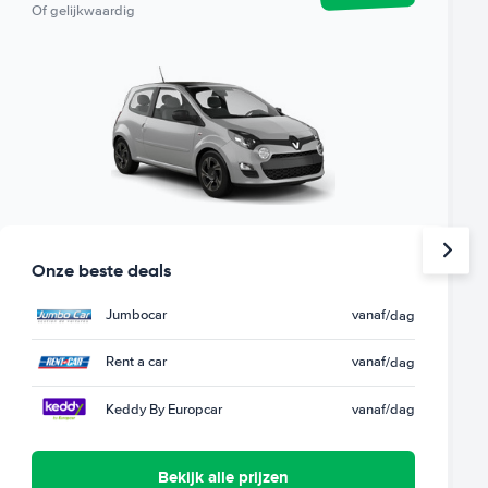
Of gelijkwaardig
Onze beste deals
Jumbocar
vanaf
/dag
Rent a car
vanaf
/dag
Keddy By Europcar
vanaf
/dag
Bekijk alle prijzen