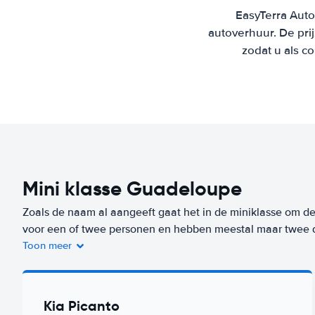
EasyTerra Auto
autoverhuur. De pr
zodat u als c
Mini klasse Guadeloupe
Zoals de naam al aangeeft gaat het in de miniklasse om de 
voor een of twee personen en hebben meestal maar twee
Toon meer
De bagageruimte is beperkt, maar deze auto kun je wel kwij
zijn niet alleen goedkoop om te huren, maar ook erg zuinig 
deze klasse huur je op deze bestemming (Guadeloupe) va
Kia Picanto
ons Worry-Free label. De goedkoopste auto uit deze klasse