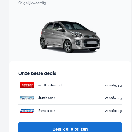
Of gelijkwaardig
Jumbocar.
Onze beste deals
addCarRental
vanaf
/dag
Jumbocar
vanaf
/dag
Rent a car
vanaf
/dag
Bekijk alle prijzen