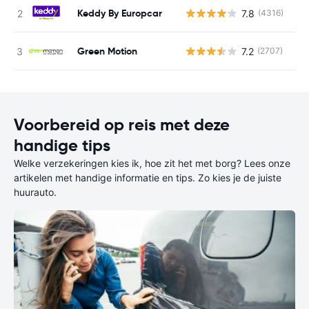
Keddy By Europcar
7.8
(4316)
G
Green Motion
7.2
(2707)
G
Voorbereid op reis met deze
handige tips
Welke verzekeringen kies ik, hoe zit het met borg? Lees onze
artikelen met handige informatie en tips. Zo kies je de juiste
huurauto.