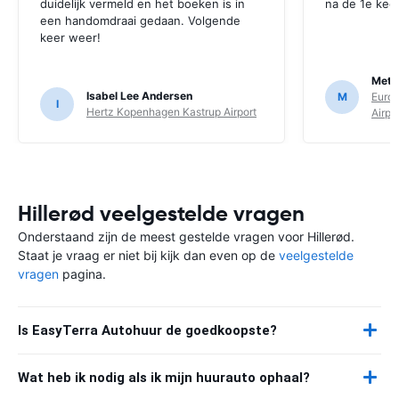
duidelijk vermeld en het boeken is in
na de 1e keer
een handomdraai gedaan. Volgende
keer weer!
Mett
Isabel Lee Andersen
M
Euro
I
Hertz Kopenhagen Kastrup Airport
Airpo
Hillerød veelgestelde vragen
Onderstaand zijn de meest gestelde vragen voor Hillerød.
Staat je vraag er niet bij kijk dan even op de
veelgestelde
vragen
pagina.
Is EasyTerra Autohuur de goedkoopste?
Wat heb ik nodig als ik mijn huurauto ophaal?