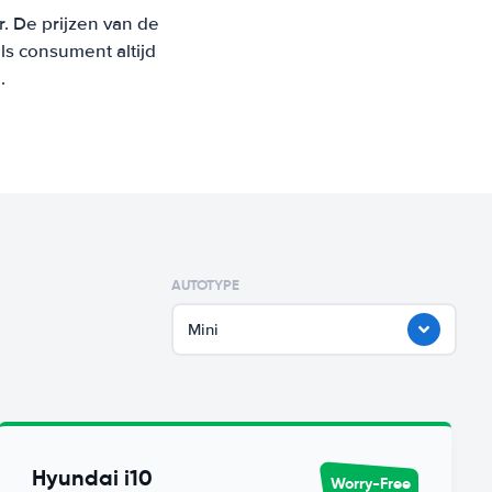
r. De prijzen van de
s consument altijd
.
AUTOTYPE
Mini
Hyundai i10
Worry-Free