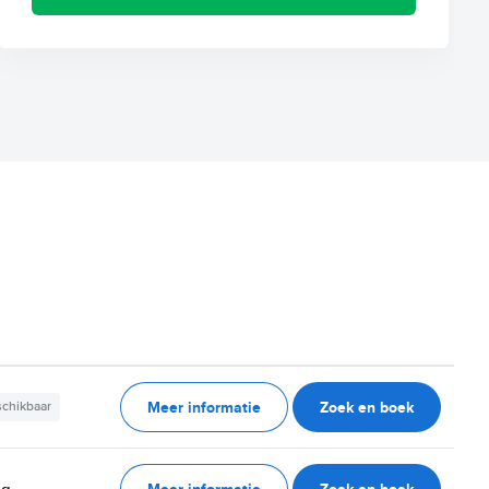
Meer informatie
Zoek en boek
schikbaar
Meer informatie
Zoek en boek
ag