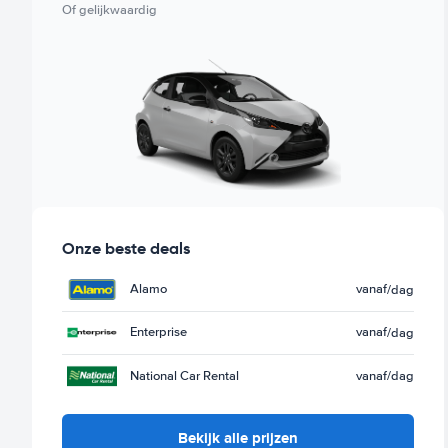
Of gelijkwaardig
Onze beste deals
Alamo
vanaf
/dag
Enterprise
vanaf
/dag
National Car Rental
vanaf
/dag
Bekijk alle prijzen