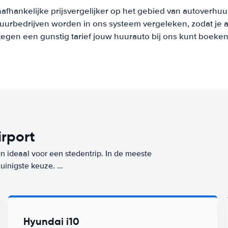
afhankelijke prijsvergelijker op het gebied van autoverhuu
urbedrijven worden in ons systeem vergeleken, zodat je al
tegen een gunstig tarief jouw huurauto bij ons kunt boeken
irport
en ideaal voor een stedentrip. In de meeste
zuinigste keuze.
 beschikbaar, maar ook 4-deurs varianten Een
Klotzsche Airport) vanaf
per dag. Zorgeloos op
uto uit deze klasse met Worry-Free label huur
Hyundai i10