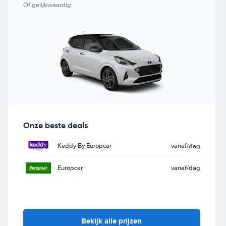
Of gelijkwaardig
Onze beste deals
Keddy By Europcar
vanaf
/dag
Europcar
vanaf
/dag
Bekijk alle prijzen