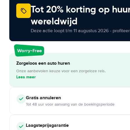
Tot 20% korting op huu
wereldwijd
Deze actie loopt t/m 11 augustus 2026 - profite
Worry-Free
Zorgeloos een auto huren
Onze aanbevolen keuze voor een zorgeloze reis.
Lees meer
Gratis annuleren
Tot 48 uur voor aanvang van de boekingsperiode
Laagsteprijsgarantie