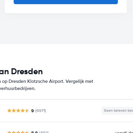
van Dresden
 op Dresden Klotzsche Airport. Vergelijk met
verhuurbedrijven.
9
(6971)
Geen tarieven be
8.8
vanaf
/ d
(492)