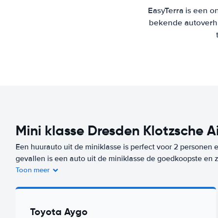
EasyTerra is een on
bekende autoverhu
Mini klasse Dresden Klotzsche A
Een huurauto uit de miniklasse is perfect voor 2 personen 
gevallen is een auto uit de miniklasse de goedkoopste en 
Toon meer
Er zijn op deze bestemming niet alleen 2-deurs huurauto’s
auto uit deze klasse huur je op deze bestemming (Dresden 
reis? Kies dan voor ons Worry-Free label. De goedkoopste a
Toyota Aygo
je vanaf
/dag bij Keddy By Europcar.