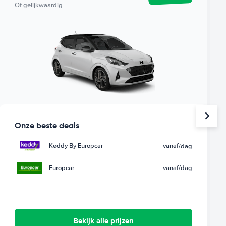
Of gelijkwaardig
Onze beste deals
Keddy By Europcar
vanaf
/dag
Europcar
vanaf
/dag
Bekijk alle prijzen