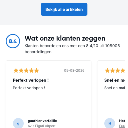
Bekijk alle artikelen
Wat onze klanten zeggen
8.4
Klanten beoordelen ons met een 8.4/10 uit 108006
beoordelingen
05-08-2026
Perfekt verlopen !
Snel en mak
Perfekt verlopen !
Snel en makke
gauthier verfaillie
Hett
g
H
Avis Figari Airport
Europ