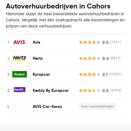
Autoverhuurbedrijven in Cahors
Hieronder staan de best beoordeelde autoverhuurbedrijven in
Cahors. Vergelijk met één zoekopdracht alle beoordelingen en
prijzen van deze verhuurbedrijven.
Avis
8.6
(7437)
G
Hertz
8.4
(8812)
G
Europcar
8.1
(10251)
G
Keddy By Europcar
6.8
(4319)
G
AVIS Car-Away
Geen beoordelingen
G