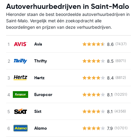
Autoverhuurbedrijven in Saint-Malo
Hieronder staan de best beoordeelde autoverhuurbedrijven in
Saint-Malo. Vergelijk met één zoekopdracht alle
beoordelingen en prijzen van deze verhuurbedrijven.
Avis
8.6
(7437)
G
Thrifty
8.5
(6971)
G
Hertz
8.4
(8812)
G
Europcar
8.1
(10251)
G
Sixt
8.1
(4356)
G
Alamo
7.9
(10701)
G