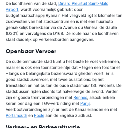
De luchthaven van de stad,
Dinard Pleurtuit Saint-Malo
Airport
, wordt voornamelijk gebruikt door
budgetmaatschappij Ryanair. Het vliegveld ligt 8 kilometer ten
zuidwesten van het stadscentrum en is met een huurauto
gemakkelijk bereikbaar via de Avenue du Général de Gaulle
(D301) en vervolgens de D168. De route naar de luchthaven
staat duidelijk op verkeersborden aangegeven.
Openbaar Vervoer
De oude ommuurde stad kunt u het beste te voet verkennen,
maar er is ook een toeristentreintje dat – tegen een fors tarief
– langs de belangrijkste bezienswaardigheden voert. Er is
goed stadsbusvervoer, met twee busstations: bij het
treinstation en net buiten de oude stadsmuur (St. Vincent). De
stadsbussen rijden slechts tot halverwege de avond. Verder
zijn er goede treinverbindingen met
Rennes
, alsook enkele
keren per dag een TGV-verbinding met
Parijs
.
Veerbootverbindingen zijn er met de Kanaaleilanden en met
Portsmouth
en
Poole
aan de Engelse zuidkust.
Verkeer- en Parkeersituatie