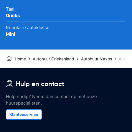
Taal
Grieks
Populaire autoklasse
Mini
Home
Autohuur Griekenland
Autohuur Naxos
Autohu
Hulp en contact
Hulp nodig? Neem dan contact op met onze
huurspecialisten.
Klantenservice