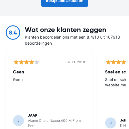
Bekijk alle artikelen
Wat onze klanten zeggen
8.4
Klanten beoordelen ons met een 8.4/10 uit 107913
beoordelingen
04-11-2018
Geen
Snel en sche
Geen
Snel en scher
website met 
JAAP
Joha
J
Alamo Chora Naxou,400 M From
J
KING
Port