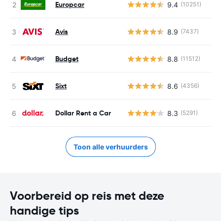
Europcar
9.4
(10251)
Avis
8.9
(7437)
Budget
8.8
(11512)
Sixt
8.6
(4356)
Dollar Rent a Car
8.3
(5291)
Toon alle verhuurders
Voorbereid op reis met deze
handige tips