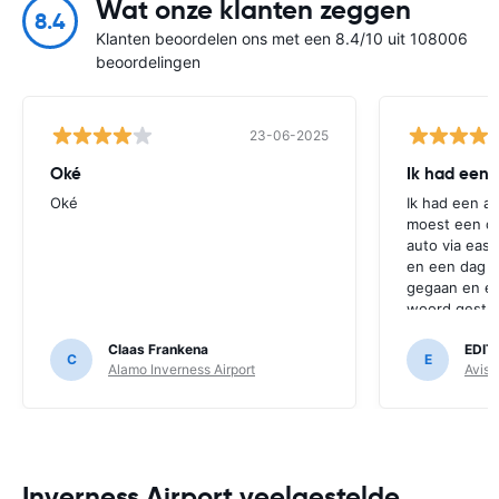
Wat onze klanten zeggen
8.4
Klanten beoordelen ons met een 8.4/10 uit 108006
beoordelingen
23-06-2025
Oké
Ik had een 
Oké
Ik had een an
moest een da
auto via easy
en een dag l
gegaan en er
woord gesta
een nieuwe r
Claas Frankena
EDIT
groet, Edith 
C
E
Alamo Inverness Airport
Avis 
Inverness Airport veelgestelde