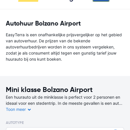
Autohuur Bolzano Airport
EasyTerra is een onafhankelijke prijsvergelijker op het gebied
van autoverhuur. De prijzen van de bekende
autoverhuurbedrijven worden in ons systeem vergeleken,
zodat je als consument altijd tegen een gunstig tarief jouw
huurauto bij ons kunt boeken.
Mini klasse Bolzano Airport
Een huurauto uit de miniklasse is perfect voor 2 personen en
ideaal voor een stedentrip. In de meeste gevallen is een auto
uit de miniklasse de goedkoopste en zuinigste keuze.
Toon meer
Er zijn op deze bestemming niet alleen 2-deurs huurauto’s
AUTOTYPE
beschikbaar, maar ook 4-deurs varianten Een auto uit deze