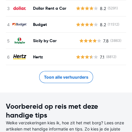
Dollar Rent a Car
8.2
(5291)
Budget
8.2
(11512)
Sicily by Car
7.8
(3863)
G
Hertz
7.1
(8812)
Toon alle verhuurders
Voorbereid op reis met deze
handige tips
Welke verzekeringen kies ik, hoe zit het met borg? Lees onze
artikelen met handige informatie en tips. Zo kies je de juiste