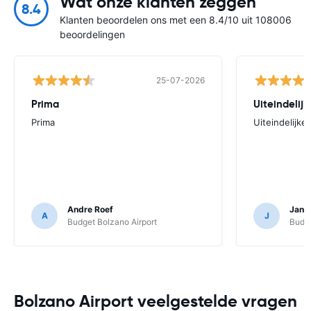
Wat onze klanten zeggen
8.4
Klanten beoordelen ons met een 8.4/10 uit 108006
beoordelingen
25-07-2026
Prima
Uiteindelijk
Prima
Uiteindelijke 
Andre Roef
Jan 
A
J
Budget Bolzano Airport
Budge
Bolzano Airport veelgestelde vragen