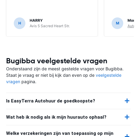
HARRY
Moni
H
M
Avis 5 Sacred Heart Str.
Autou
Bugibba veelgestelde vragen
Onderstaand zijn de meest gestelde vragen voor Bugibba.
Staat je vraag er niet bij kijk dan even op de
veelgestelde
vragen
pagina.
Is EasyTerra Autohuur de goedkoopste?
Wat heb ik nodig als ik mijn huurauto ophaal?
Welke verzekeringen zijn van toepassing op mijn