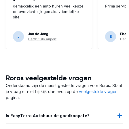
gemakkelijk een auto huren veel keuze
Prima service
en overzichtelijk gemaks vriendelijke
site
Jan de Jong
Ebeli
J
E
Hertz Oslo Airport
Hertz
Roros veelgestelde vragen
Onderstaand zijn de meest gestelde vragen voor Roros. Staat
je vraag er niet bij kijk dan even op de
veelgestelde vragen
pagina.
Is EasyTerra Autohuur de goedkoopste?