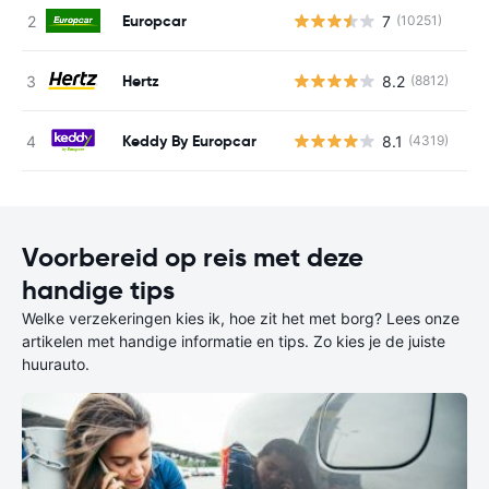
Europcar
7
(10251)
G
Hertz
8.2
(8812)
G
Keddy By Europcar
8.1
(4319)
G
Voorbereid op reis met deze
handige tips
Welke verzekeringen kies ik, hoe zit het met borg? Lees onze
artikelen met handige informatie en tips. Zo kies je de juiste
huurauto.