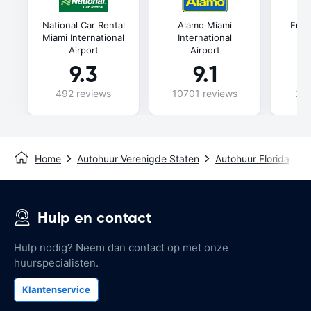
National Car Rental
Alamo Miami
Ente
Miami International
International
In
Airport
Airport
9.3
9.1
492 reviews
10701 reviews
240
Home
Autohuur Verenigde Staten
Autohuur Florida
A
Hulp en contact
Hulp nodig? Neem dan contact op met onze
huurspecialisten.
Klantenservice