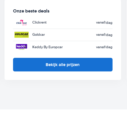
Onze beste deals
Clickrent
vanaf
/dag
Goldcar
vanaf
/dag
Keddy By Europcar
vanaf
/dag
Bekijk alle prijzen