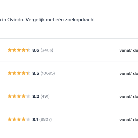
 in Oviedo. Vergelijk met één zoekopdracht
8.6
vanaf
/ d
(2406)
8.5
vanaf
/ d
(10695)
8.2
vanaf
/ d
(491)
8.1
vanaf
/ d
(8807)