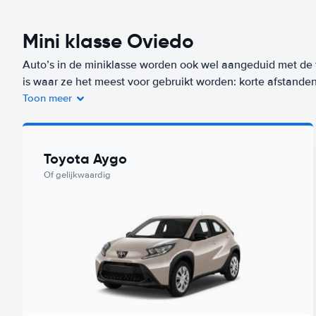
Mini klasse Oviedo
Auto’s in de miniklasse worden ook wel aangeduid met de 
is waar ze het meest voor gebruikt worden: korte afstand
door de directe omgeving te rijden, zijn deze auto’s
Toon meer
perfect. Meestal is een auto uit de miniklasse de voordeli
auto uit deze klasse huur je op deze bestemming (Oviedo)
Toyota Aygo
ons Worry-Free label. De goedkoopste auto uit deze klasse
Of gelijkwaardig
Keddy By Europcar.