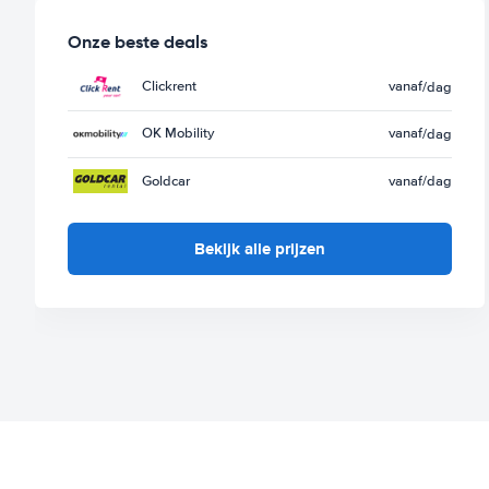
Onze beste deals
Clickrent
vanaf
/dag
OK Mobility
vanaf
/dag
Goldcar
vanaf
/dag
Bekijk alle prijzen