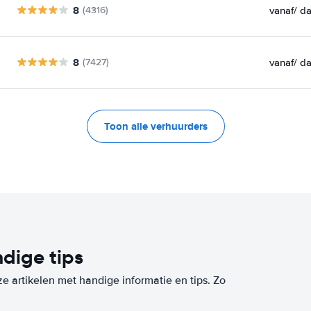
8
vanaf
/ d
(4316)
8
vanaf
/ d
(7427)
Toon alle verhuurders
dige tips
ze artikelen met handige informatie en tips. Zo