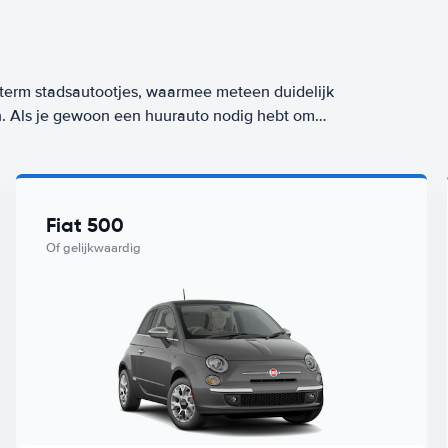
term stadsautootjes, waarmee meteen duidelijk
en. Als je gewoon een huurauto nodig hebt om
gste en ook zuinigste keuze om te huren. Een
 vanaf
per dag. Zorgeloos op reis? Kies dan voor
Fiat 500
 met Worry-Free label huur je vanaf
/dag bij
Of gelijkwaardig