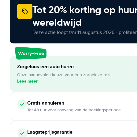
Tot 20% korting op huu
wereldwijd
Deze actie loopt t/m 11 augustus 2026 - profite
Worry-Free
Zorgeloos een auto huren
Onze aanbevolen keuze voor een zorgeloze reis.
Lees meer
Gratis annuleren
Tot 48 uur voor aanvang van de boekingsperiode
Laagsteprijsgarantie