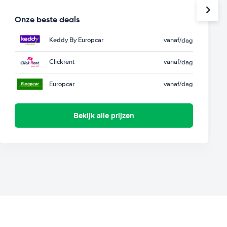
Onze beste deals
Keddy By Europcar
vanaf
/dag
Clickrent
vanaf
/dag
Europcar
vanaf
/dag
Bekijk alle prijzen