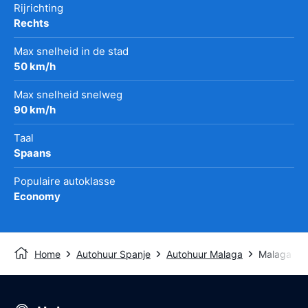
Rijrichting
Rechts
Max snelheid in de stad
50 km/h
Max snelheid snelweg
90 km/h
Taal
Spaans
Populaire autoklasse
Economy
Home
Autohuur Spanje
Autohuur Malaga
Malaga Tre