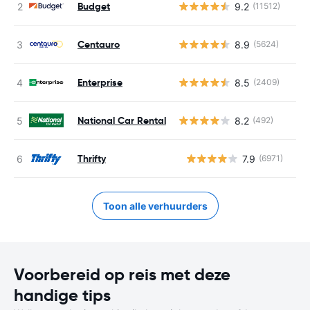
Budget
9.2
(11512)
Centauro
8.9
(5624)
Enterprise
8.5
(2409)
National Car Rental
8.2
(492)
Thrifty
7.9
(6971)
G
Toon alle verhuurders
Voorbereid op reis met deze
handige tips