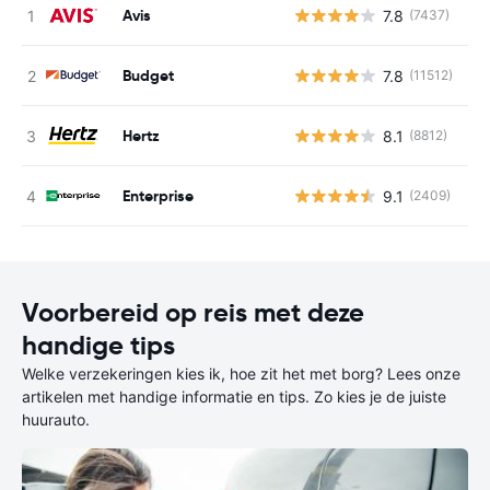
Avis
7.8
(7437)
G
Budget
7.8
(11512)
G
Hertz
8.1
(8812)
G
Enterprise
9.1
(2409)
G
Voorbereid op reis met deze
handige tips
Welke verzekeringen kies ik, hoe zit het met borg? Lees onze
artikelen met handige informatie en tips. Zo kies je de juiste
huurauto.