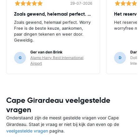
29-07-2026
Zoals gewend, helemaal perfect. Worry
Het reserv
Zoals gewend, helemaal perfect. Worry
Het reserver
Free is de beste keuze, aankomen,
worryfree mo
paar dingen tekenen en weer door.
Geweldig.
Ger van den Brink
Danie
G
Alamo Harry Reid International
D
Dolla
Airport
Inter
Cape Girardeau veelgestelde
vragen
Onderstaand zijn de meest gestelde vragen voor Cape
Girardeau. Staat je vraag er niet bij kijk dan even op de
veelgestelde vragen
pagina.