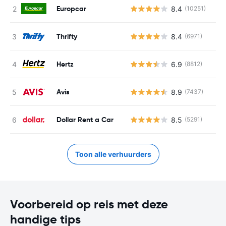
Europcar
8.4
(10251)
Thrifty
8.4
(6971)
Hertz
6.9
(8812)
Avis
8.9
(7437)
Dollar Rent a Car
8.5
(5291)
Toon alle verhuurders
Voorbereid op reis met deze
handige tips