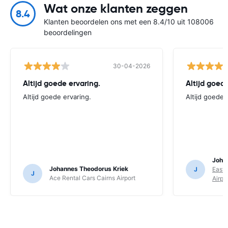
Wat onze klanten zeggen
8.4
Klanten beoordelen ons met een 8.4/10 uit 108006
beoordelingen
30-04-2026
Altijd goede ervaring.
Altijd goede
Altijd goede ervaring.
Altijd goede 
Joha
Johannes Theodorus Kriek
J
East 
J
Ace Rental Cars Cairns Airport
Airpo